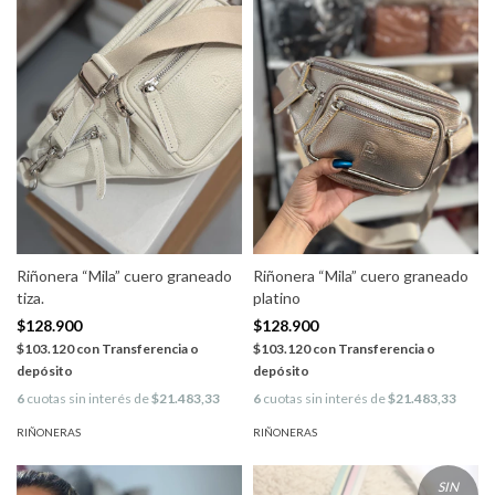
Riñonera “Mila” cuero graneado
Riñonera “Mila” cuero graneado
tiza.
platino
$128.900
$128.900
$103.120
con
Transferencia o
$103.120
con
Transferencia o
depósito
depósito
6
cuotas sin interés de
$21.483,33
6
cuotas sin interés de
$21.483,33
RIÑONERAS
RIÑONERAS
SIN