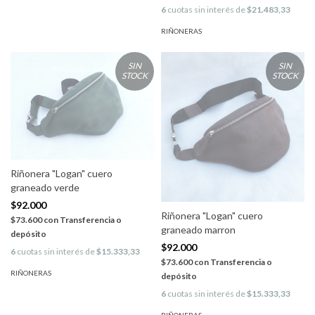
6
cuotas sin interés de
$21.483,33
RIÑONERAS
SIN
SIN
STOCK
STOCK
Riñonera "Logan" cuero
graneado verde
$92.000
Riñonera "Logan" cuero
$73.600
con
Transferencia o
graneado marron
depósito
$92.000
6
cuotas sin interés de
$15.333,33
$73.600
con
Transferencia o
RIÑONERAS
depósito
6
cuotas sin interés de
$15.333,33