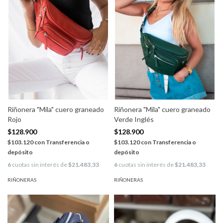
Riñonera "Mila" cuero graneado
Riñonera "Mila" cuero graneado
Rojo
Verde Inglés
$128.900
$128.900
$103.120
con
Transferencia o
$103.120
con
Transferencia o
depósito
depósito
6
cuotas sin interés de
$21.483,33
6
cuotas sin interés de
$21.483,33
RIÑONERAS
RIÑONERAS