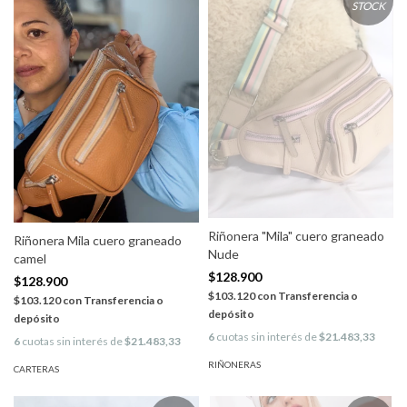
STOCK
Riñonera "Mila" cuero graneado
Riñonera Mila cuero graneado
Nude
camel
$128.900
$128.900
$103.120
con
Transferencia o
$103.120
con
Transferencia o
depósito
depósito
6
cuotas sin interés de
$21.483,33
6
cuotas sin interés de
$21.483,33
RIÑONERAS
CARTERAS