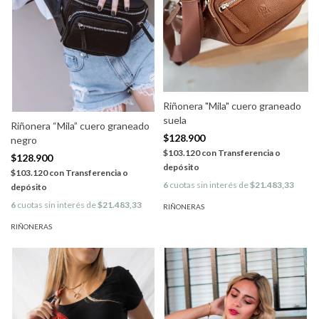
Riñonera "Mila" cuero graneado
suela
Riñonera “Mila” cuero graneado
$128.900
negro
$103.120
con
Transferencia o
$128.900
depósito
$103.120
con
Transferencia o
6
cuotas sin interés de
$21.483,33
depósito
6
cuotas sin interés de
$21.483,33
RIÑONERAS
RIÑONERAS