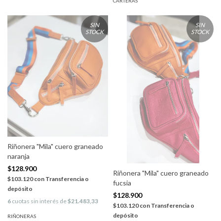
CARTERAS
SIN
SIN
STOCK
STOCK
Riñonera "Mila" cuero graneado
naranja
$128.900
Riñonera "Mila" cuero graneado
$103.120
con
Transferencia o
fucsia
depósito
$128.900
6
cuotas sin interés de
$21.483,33
$103.120
con
Transferencia o
depósito
RIÑONERAS