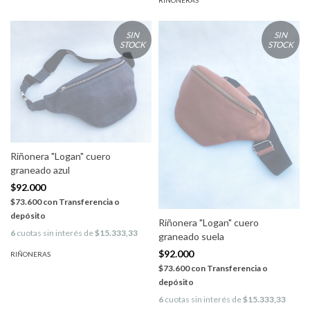
RIÑONERAS
SIN
SIN
STOCK
STOCK
Riñonera "Logan" cuero
graneado azul
$92.000
$73.600
con
Transferencia o
depósito
Riñonera "Logan" cuero
6
cuotas sin interés de
$15.333,33
graneado suela
$92.000
RIÑONERAS
$73.600
con
Transferencia o
depósito
6
cuotas sin interés de
$15.333,33