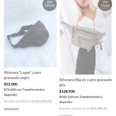
SIN
SIN
STOCK
STOCK
Riñonera "Logan" cuero
graneado negro
Riñonera Mila en cuero graneado
$92.000
gris
$73.600
con
Transferencia o
$128.900
depósito
$103.120
con
Transferencia o
6
cuotas sin interés de
$15.333,33
depósito
6
cuotas sin interés de
$21.483,33
RIÑONERAS