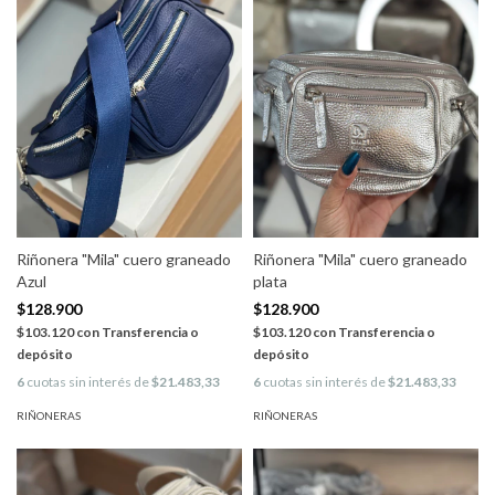
Riñonera "Mila" cuero graneado
Riñonera "Mila" cuero graneado
Azul
plata
$128.900
$128.900
$103.120
con
Transferencia o
$103.120
con
Transferencia o
depósito
depósito
6
cuotas sin interés de
$21.483,33
6
cuotas sin interés de
$21.483,33
RIÑONERAS
RIÑONERAS