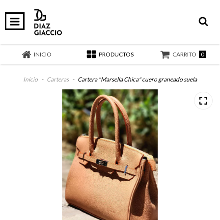
0
INICIO
PRODUCTOS
CARRITO
Inicio
-
Carteras
-
Cartera "Marsella Chica" cuero graneado suela