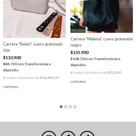
Cartera "Malena" cuero graneado
Cartera "Belen" cuero graneado
negro
tiza
$135.900
$110.900
$108.720
con
Transferencia o
$88.720
con
Transferencia o
depósito
depósito
6
cuotas sin interés de
$22.650
6
cuotas sin interés de
$18.483,33
CARTERAS
CARTERAS