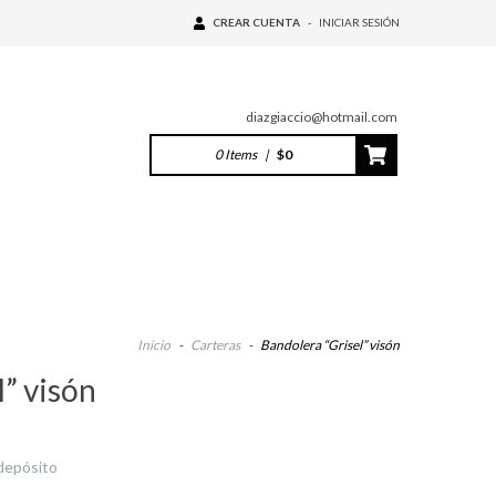
CREAR CUENTA
-
INICIAR SESIÓN
diazgiaccio@hotmail.com
0
Items
|
$0
Inicio
-
Carteras
-
Bandolera “Grisel” visón
l” visón
depósito