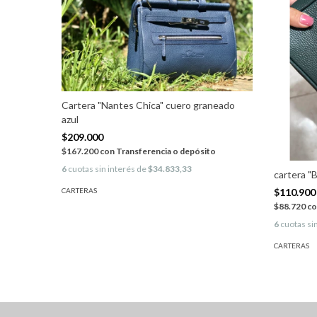
Cartera "Nantes Chica" cuero graneado
azul
$209.000
$167.200
con
Transferencia o depósito
6
cuotas sin interés de
$34.833,33
cartera "
$110.900
CARTERAS
$88.720
co
6
cuotas si
CARTERAS