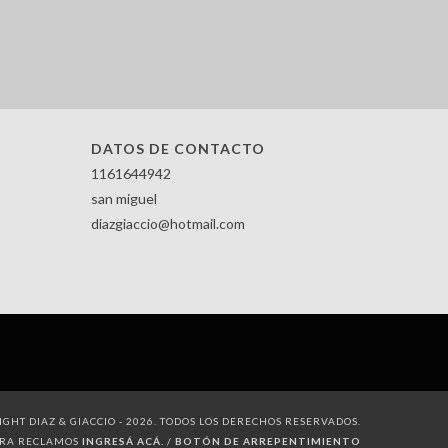
DATOS DE CONTACTO
1161644942
san miguel
diazgiaccio@hotmail.com
GHT DIAZ & GIACCIO - 2026. TODOS LOS DERECHOS RESERVADOS.
ARA RECLAMOS
INGRESÁ ACÁ.
/
BOTÓN DE ARREPENTIMIENTO