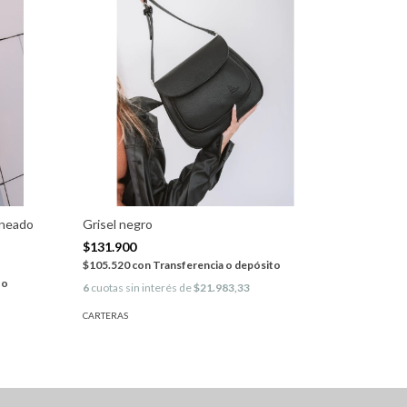
aneado
Grisel negro
Cartera 
Granead
$131.900
$131.90
$105.520
con
Transferencia o depósito
to
$105.520
6
cuotas sin interés de
$21.983,33
6
cuotas si
CARTERAS
CARTERAS