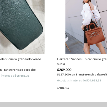
Belen" cuero graneado verde
Cartera “Nantes Chica" cuero gr
suela
$209.000
n
Transferencia o depósito
$167.200
con
Transferencia o depósi
n interés de
$18.483,33
6
cuotas sin interés de
$34.833,33
CARTERAS